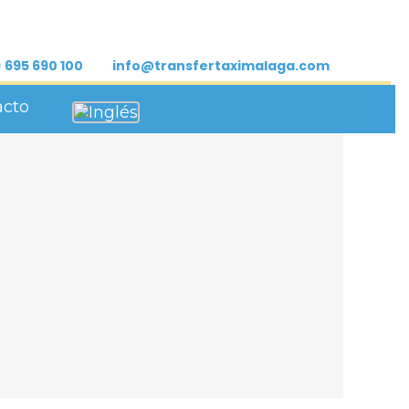
 695 690 100
info@transfertaximalaga.com
acto